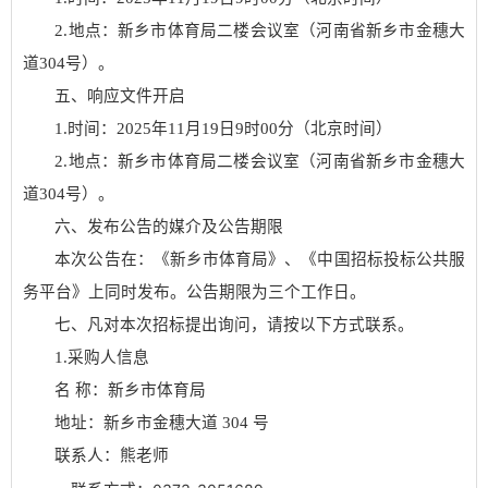
2.地点：
新乡市体育局二楼会议室（河南省新乡市金穗大
道
304号）
。
五、响应文件开启
1.时间：
2025
年
11
月
19
日
9
时
00
分（北京时间）
2.地点：
新乡市体育局二楼会议室（河南省新乡市金穗大
道
304号）
。
六、发布公告的媒介及公告期限
本次公告在：《新乡市体育局》
、《中国招标投标公共服
务平台》
上同时发布。公告期限为三个工作日。
七、凡对本次招标提出询问，请按以下方式联系。
1.采购人信息
名
称：
新乡市体育局
地址：
新乡市金穗大道
304 号
联系人：
熊老师