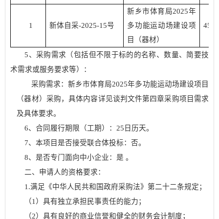
新乡市体育局
2025年
1
新体自采
-2025-15号
多功能运动场建设项
450
目（器材）
5、采购需求（包括但不限于标的的名称、数量、简要技
术需求或服务要求等）：
采购需求：
新乡市体育局
2025年多功能运动场建设项目
（器材）
采购
，具体内容详见谈判文件第四章采购项目需求
及具体要求。
6、
合同履行期限（工期）：
25日历天
。
7、本项目是否接受联合体投标：否
。
8、是否专门面向中小企业：是
。
二、申请人的资格要求：
1.满足《中华人民共和国政府采购法》第二十二条规定；
（
1）具有独立承担民事责任的能力；
（
2）具有良好的商业信誉和健全的财务会计制度；