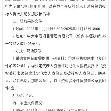
行为记录”进行信用查询，对在截至开标前列入上述名单的投
标人将被拒绝参加投标活动
三、获取采购文件
1.时间：
2025
年
11
月
11
日
8:30至
2025
年
11
月
13
日
18:00
2.地点：
中大宇辰项目管理有限公司
（新乡市福彩街
196
号牧野大厦140
5
室）。
3.方式：现场获取
4.采购文件获取需提供下列资料：①营业执照副本（复印
件加盖公章）；②法定代表人身份证明或法人授权委托书（授
权委托书须包含法定代表人身份证及被授权人身份证、联系
人、联系电话，加盖公章）
，以上
资料
验原件留加盖公章复印
件
1套
。
5.售价：0元。
四、响应文件提交
1.时间：
2025
年
11
月
19
日
9
时
00
分（北京时间）