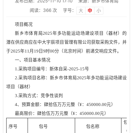
发布日期：2025-11-10 17:10
来源：新乡市体育局
阅读：
366
次
字号：
大
中
小
项目概况
新
乡市体育局
2025年多功能运动场建设项目（器材）
的
潜在供应商应在
中大宇辰项目管理有限公司
获取采购文件，并
于
2025
年
11
月
19
日
9
时
00
分（北京时间）前递交响应文件。
一、项目基本情况
1.采购项目编号：
新体自采
-2025-15号
2.采购项目名称：
新乡市体育局
2025年多功能运动场建设
项目（器材）
3.采购方式：竞争性谈判
4、预算金额：
肆拾伍万万
元整（
¥：
450000
.00元）
最高限价：
肆拾伍万万
元整（
¥：
450000
.00元）
包
序号
包号
包名称
（元